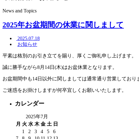
News and Topics
2025年お盆期間の休業に関しまして
2025.07.18
お知らせ
平素は格別のお引き立てを賜り、厚くご御礼申し上げます。
誠に勝手ながら8月14日(木)はお盆休業となります。
お盆期間中も14日以外に関しましては通常通り営業しており
ご迷惑をお掛けしますが何卒宜しくお願いいたします。
カレンダー
2025年7月
月
火
水
木
金
土
日
1
2
3
4
5
6
7
8
9
10
11
12
13