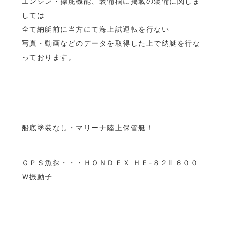
エンジン・操舵機能、装備欄に掲載の装備に関しま
しては
全て納艇前に当方にて海上試運転を行ない
写真・動画などのデータを取得した上で納艇を行な
っております。
船底塗装なし・マリーナ陸上保管艇！
ＧＰＳ魚探・・・ＨＯＮＤＥＸ ＨＥ-８２Ⅱ ６００
Ｗ振動子