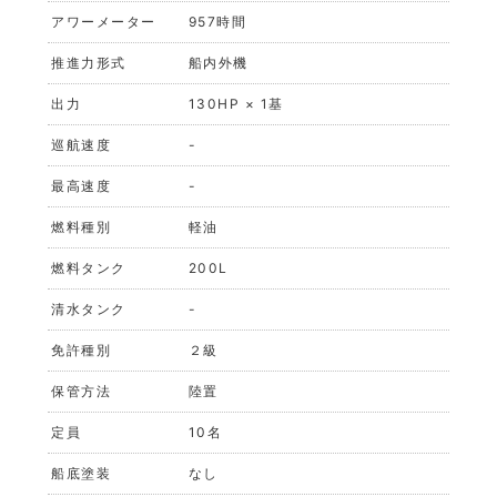
アワーメーター
957時間
推進力形式
船内外機
出力
130HP × 1基
巡航速度
-
最高速度
-
燃料種別
軽油
燃料タンク
200L
清水タンク
-
免許種別
２級
保管方法
陸置
定員
10名
船底塗装
なし