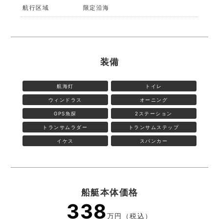
航行区域
限定沿海
装備
航海灯
トイレ
ウィンドラス
オーニング
GPS魚探
2ステーション
トランサムラダー
トランサムステップ
イケス
スパンカー
船艇本体価格
338
万円（税込）