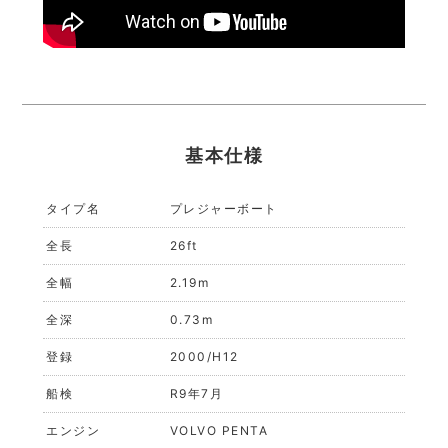
基本仕様
タイプ名
プレジャーボート
全長
26ft
全幅
2.19m
全深
0.73m
登録
2000/H12
船検
R9年7月
エンジン
VOLVO PENTA