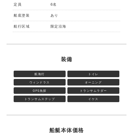
定員
6名
船底塗装
あり
航行区域
限定沿海
装備
航海灯
トイレ
ウィンドラス
オーニング
GPS魚探
トランサムラダー
トランサムステップ
イケス
船艇本体価格