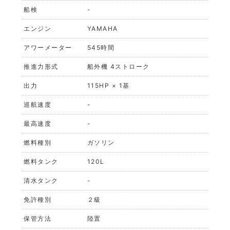
船検
-
エンジン
YAMAHA
アワーメーター
545時間
推進力形式
船外機 4ストローク
出力
115HP × 1基
巡航速度
-
最高速度
-
燃料種別
ガソリン
燃料タンク
120L
清水タンク
-
免許種別
２級
保管方法
陸置