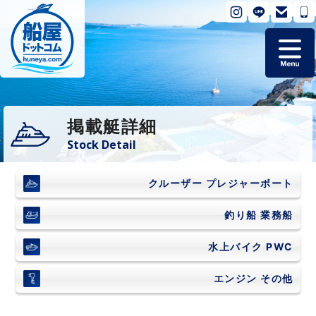
ホーム
掲載艇詳細
掲載艇一覧
Stock Detail
会社概要
クルーザー
プレジャーボート
よくあるご質問
釣り船
業務船
水上バイク
PWC
お問い合わせ
エンジン
その他
個人情報保護方針