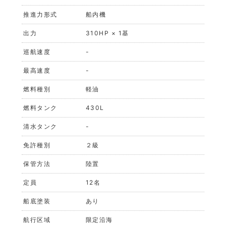
推進力形式
船内機
出力
310HP × 1基
巡航速度
-
最高速度
-
燃料種別
軽油
燃料タンク
430L
清水タンク
-
免許種別
２級
保管方法
陸置
定員
12名
船底塗装
あり
航行区域
限定沿海