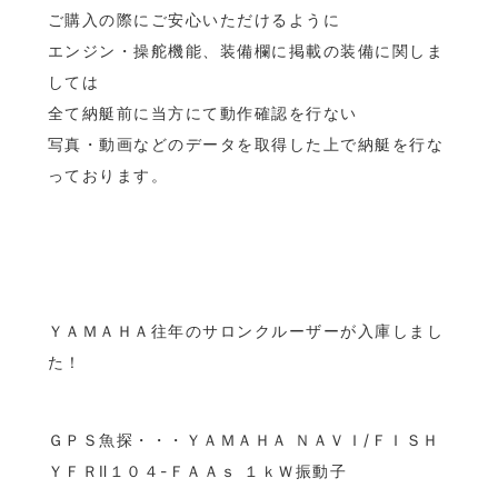
ご購入の際にご安心いただけるように
エンジン・操舵機能、装備欄に掲載の装備に関しま
しては
全て納艇前に当方にて動作確認を行ない
写真・動画などのデータを取得した上で納艇を行な
っております。
ＹＡＭＡＨＡ往年のサロンクルーザーが入庫しまし
た！
ＧＰＳ魚探・・・ＹＡＭＡＨＡ ＮＡＶＩ/ＦＩＳＨ
ＹＦＲⅡ１０４-ＦＡＡｓ １ｋＷ振動子