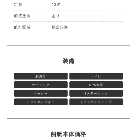
定員
12名
船底塗装
あり
航行区域
限定沿海
装備
航海灯
トイレ
オーニング
GPS魚探
ギャレー
2ステーション
トランサムラダー
トランサムステップ
船艇本体価格