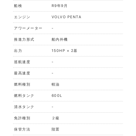
船検
R9年9月
エンジン
VOLVO PENTA
アワーメーター
-
推進力形式
船内外機
出力
150HP × 2基
巡航速度
-
最高速度
-
燃料種別
軽油
燃料タンク
600L
清水タンク
-
免許種別
２級
保管方法
陸置