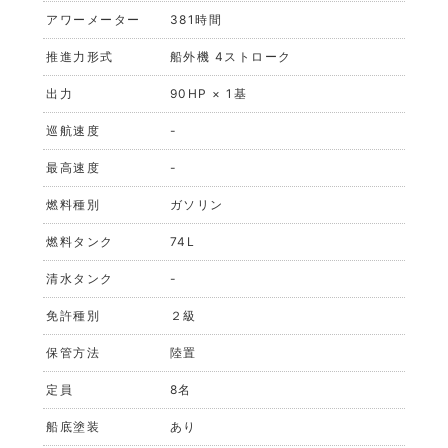
アワーメーター
381時間
推進力形式
船外機 4ストローク
出力
90HP × 1基
巡航速度
-
最高速度
-
燃料種別
ガソリン
燃料タンク
74L
清水タンク
-
免許種別
２級
保管方法
陸置
定員
8名
船底塗装
あり