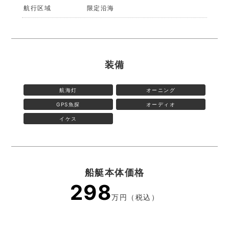
航行区域
限定沿海
装備
航海灯
オーニング
GPS魚探
オーディオ
イケス
船艇本体価格
298
万円（税込）