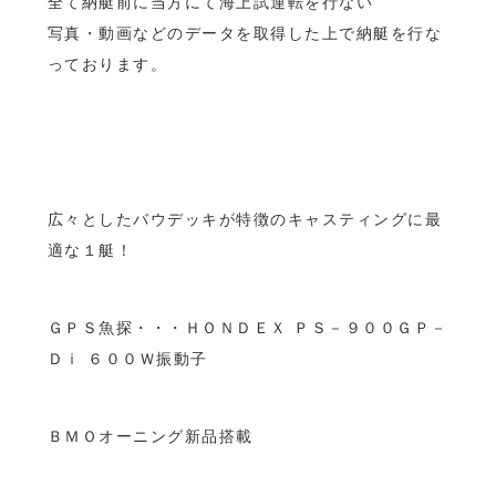
全て納艇前に当方にて海上試運転を行ない
写真・動画などのデータを取得した上で納艇を行な
っております。
広々としたバウデッキが特徴のキャスティングに最
適な１艇！
ＧＰＳ魚探・・・ＨＯＮＤＥＸ ＰＳ－９００ＧＰ－
Ｄｉ ６００Ｗ振動子
ＢＭＯオーニング新品搭載