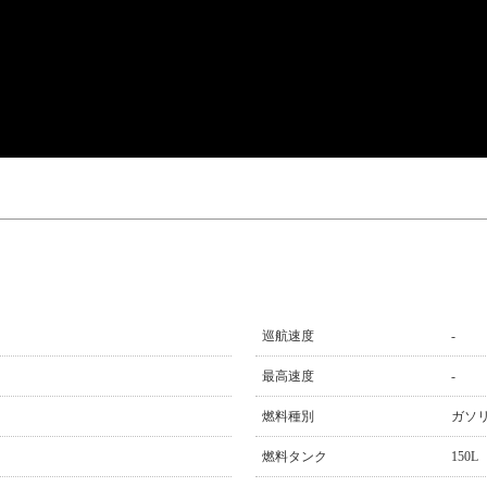
巡航速度
-
最高速度
-
燃料種別
ガソ
燃料タンク
150L