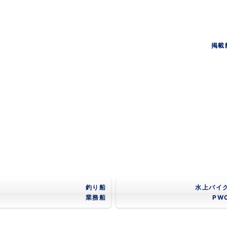
掲載
釣り船
水上バイ
業務船
PW