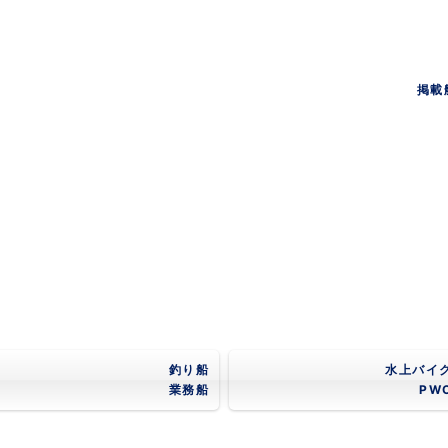
掲載
釣り船
水上バイ
業務船
PW