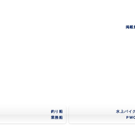
掲載
釣り船
水上バイ
業務船
PW