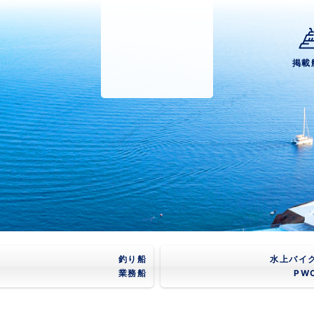
掲載
釣り船
水上バイ
業務船
PW