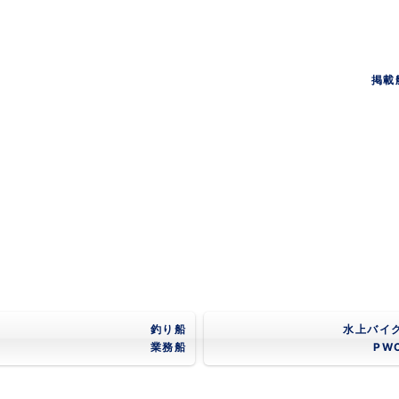
掲載
釣り船
水上バイ
業務船
PW