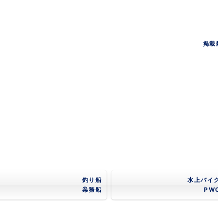
掲載
釣り船
水上バイ
業務船
PW