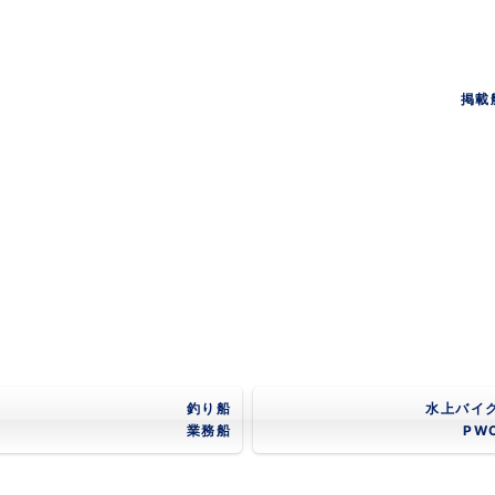
掲載
釣り船
水上バイ
業務船
PW