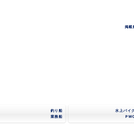
掲載
釣り船
水上バイ
業務船
PW