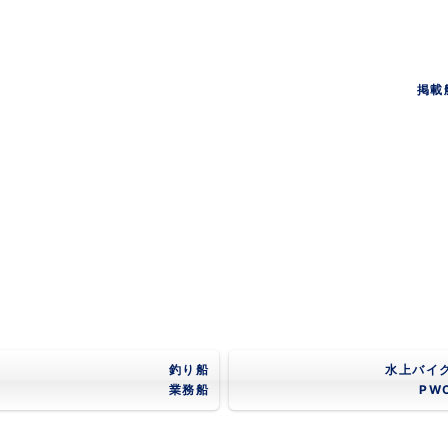
掲載
釣り船
水上バイ
業務船
PW