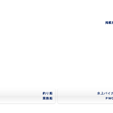
掲載
釣り船
水上バイ
業務船
PW