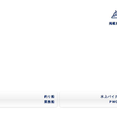
掲載
釣り船
水上バイ
業務船
PW