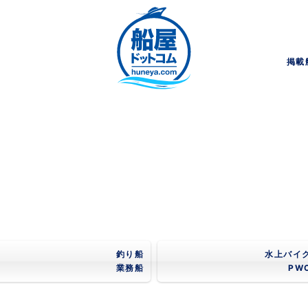
掲載
釣り船
水上バイ
業務船
PW