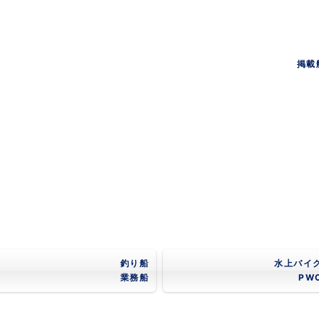
掲載
釣り船
水上バイ
業務船
PW